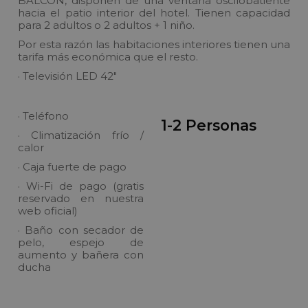
BALCÓN, disponen de una ventana oscilobatiente
hacia el patio interior del hotel. Tienen capacidad
para 2 adultos o 2 adultos + 1 niño.
Por esta razón las habitaciones interiores tienen una
tarifa más económica que el resto.
· Televisión LED 42"
· Teléfono
1-2 Personas
· Climatización frío /
calor
· Caja fuerte de pago
· Wi-Fi de pago (gratis
reservado en nuestra
web oficial)
· Baño con secador de
pelo, espejo de
aumento y bañera con
ducha