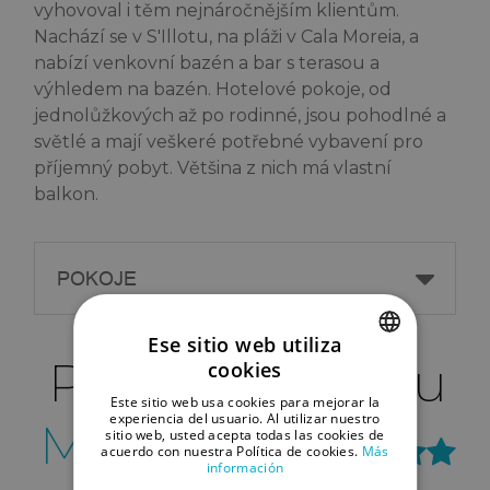
vyhovoval i těm nejnáročnějším klientům.
Nachází se v S'Illotu, na pláži v Cala Moreia, a
nabízí venkovní bazén a bar s terasou a
výhledem na bazén. Hotelové pokoje, od
jednolůžkových až po rodinné, jsou pohodlné a
světlé a mají veškeré potřebné vybavení pro
příjemný pobyt. Většina z nich má vlastní
balkon.
POKOJE
Ese sitio web utiliza
Pokoje v Hotelu
cookies
SPANISH
Este sitio web usa cookies para mejorar la
ENGLISH
experiencia del usuario. Al utilizar nuestro
Mix
Colombo
sitio web, usted acepta todas las cookies de
acuerdo con nuestra Política de cookies.
Más
GERMAN
información