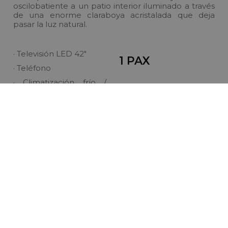
oscilobatiente a un patio interior iluminado a través
de una enorme claraboya acristalada que deja
pasar la luz natural.
· Televisión LED 42"
1 PAX
· Teléfono
· Climatización frío /
calor
· Caja fuerte de pago
· Wi-Fi de pago (gratis
reservado en nuestra
web oficial)
· Baño con secador de
pelo, espejo de
aumento y plato de
ducha
RESERVAR