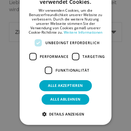
verwendet Cookies.
Lieblingsmoment des Jahres bald Wirklichkeit
SPANISH
wird ... Wir erwarten Sie!
Wir verwenden Cookies, um die
ENGLISH
Benutzerfreundlichkeit unserer Website zu
verbessern. Durch die weitere Nutzung
unserer Webseite stimmen Sie der
GERMAN
Verwendung von Cookies gemäß unserer
ZIMMER
Cookie-Richtlinie zu.
Weitere Informationen
UNBEDINGT ERFORDERLICH
Zimmer des
PERFORMANCE
TARGETING
FUNKTIONALITÄT
Hotel
Mix
ALLE AKZEPTIEREN
Peymar
ALLE ABLEHNEN
Maximaler Komfort
DETAILS ANZEIGEN