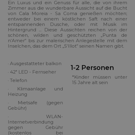
Ein Luxus und ein Genuss für alle, die von ihrem
Zimmer aus die wunderbare Aussicht auf die Bucht
von Cala Moreia - Sa Coma genießen möchten;
entweder bei einem köstlichen Saft nach einer
entspannenden Dusche, oder mit Musik im
Hintergrund ... Diese Aussichten reichen von der
schönen, wilden und geschützten „Punta de
n‘Amer“ bis zur malerischen Anlegestelle mit dem
Inselchen, das dem Ort „S‘Illot“ seinen Namen gibt.
· Ausgestatteter balkon
1-2 Personen
· 42" LED - Fernseher
*Kinder müssen unter
· Telefon
15 Jahre alt sein
· Klimaanlage und
Heizung
· Mietsafe (gegen
Gebühr)
· WLAN-
Internetverbindung
gegen Gebühr
(kostenlos bei