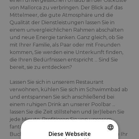
einen unvergesslichen Urlaub an der Ostküste
von Mallorca zu verbringen. Der Blick auf das
Mittelmeer, die gute Atmosphäre und die
Qualität der Dienstleistungen lassen Sie in
einem unvergleichlichen Rahmen abschalten
und neue Energie tanken. Ganz gleich, ob Sie
mit Ihrer Familie, als Paar oder mit Freunden
kommen, Sie werden eine Unterkunft finden,
die Ihren Bedürfnissen entspricht ... Sind Sie
bereit, sie zu entdecken?
Lassen Sie sich in unserem Restaurant
verwöhnen, kühlen Sie sich im Schwimmbad ab
und entspannen Sie sich anschließend bei
einem ruhigen Drink an unserer Poolbar ...
lassen Sie die Zeit stillstehen und (er)leben Sie
jede Minute. Profitieren Sie von unserem
fantastischen All Inclusive!
Diese Webseite
Buchen Sie jetzt online und erleben Sie, wie Ihr