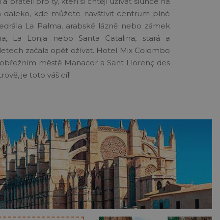
přáteli pro ty, kteří si chtějí užívat slunce na
m daleko, kde můžete navštívit centrum plné
atedrála La Palma, arabské lázně nebo zámek
ma, La Lonja nebo Santa Catalina, stará a
letech začala opět ožívat.
Hotel Mix Colombo
v pobřežním městě Manacor a Sant Llorenç des
ově, je toto váš cíl!