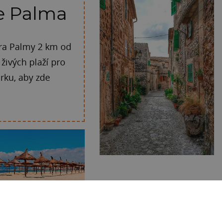
de Palma
ra Palmy 2 km od
 živých plaží pro
orku, aby zde