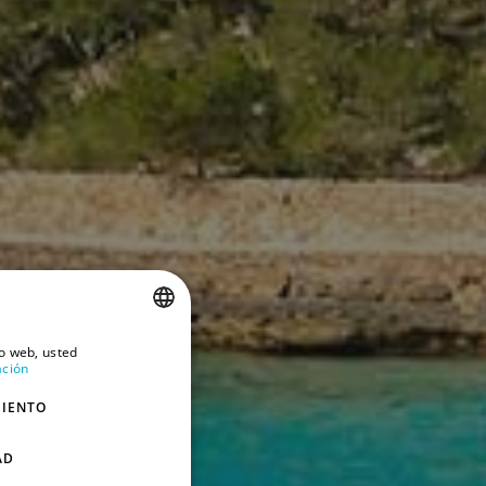
io web, usted
SPANISH
ación
ENGLISH
MIENTO
GERMAN
AD