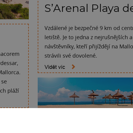
S’Arenal Playa 
Vzdálené je bezpečné 9 km od cent
letiště. Je to jedna z nejrušnějších a
návštěvníky, kteří přijíždějí na Mall
nacorem
strávili své dovolené.
dessar,
Vidět víc
allorca.
é se
ch pláží