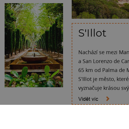
S'Illot
Nachází se mezi Ma
a San Lorenzo de Car
65 km od Palma de M
S'Illot je město, kter
vyznačuje krásou svý
Vidět víc