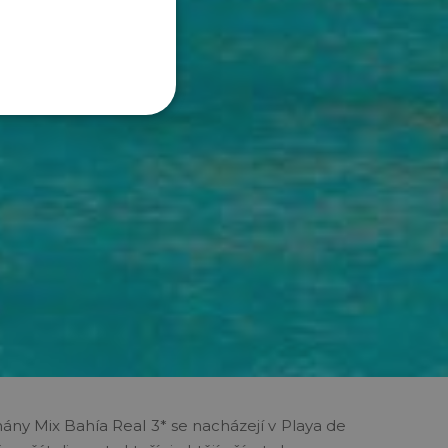
mány Mix Bahía Real 3*
se nacházejí v Playa de