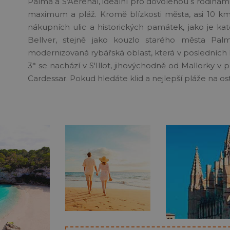
Palma a S'Aerenal, ideální pro dovolenou s rodinami a 
maximum a pláž. Kromě blízkosti města, asi 10 k
nákupních ulic a historických památek, jako je k
Bellver, stejně jako kouzlo starého města Pal
modernizovaná rybářská oblast, která v posledních 
3*
se nachází v S'Illot, jihovýchodně od Mallorky 
Cardessar. Pokud hledáte klid a nejlepší pláže na ostr