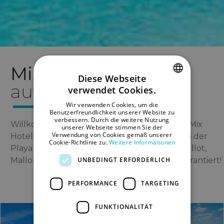
Mix
hotels
Diese Webseite
auf Mallorca
verwendet Cookies.
SPANISH
Wir verwenden Cookies, um die
ENGLISH
Benutzerfreundlichkeit unserer Website zu
verbessern. Durch die weitere Nutzung
Willkommen auf der offiziellen Website von Mix
unserer Webseite stimmen Sie der
GERMAN
Verwendung von Cookies gemäß unserer
Hotels, wo Sie unsere fantastischen Hotels an der
Cookie-Richtlinie zu.
Weitere Informationen
Playa de Palma, el Arenal und Cala Moreia, S'Illot,
UNBEDINGT ERFORDERLICH
Mallorca, entdecken können. Bester Preis garantiert!
PERFORMANCE
TARGETING
FUNKTIONALITÄT