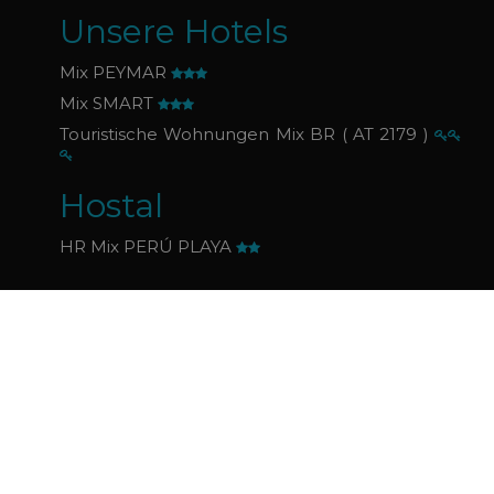
Unsere
Hotels
Mix PEYMAR
Mix SMART
Touristische Wohnungen Mix BR ( AT 2179 )
Hostal
HR Mix PERÚ PLAYA
In Zusammenarbeit mit