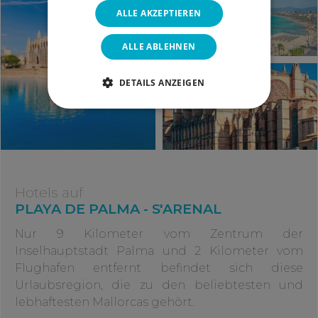
ALLE AKZEPTIEREN
ALLE ABLEHNEN
DETAILS ANZEIGEN
Hotels auf
PLAYA DE PALMA - S'ARENAL
Nur 9 Kilometer vom Zentrum der
Inselhauptstadt Palma und 2 Kilometer vom
Flughafen entfernt befindet sich diese
Urlaubsregion, die zu den beliebtesten und
lebhaftesten Mallorcas gehört.