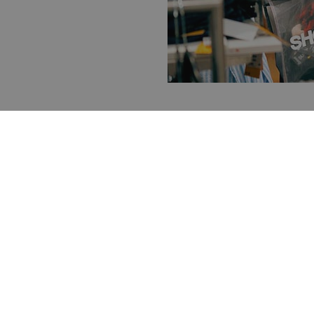
UNTERHAL
Feiern Sie in den berühm
Mega Park und Bierkönig,
"Bierstraße" oder "Schink