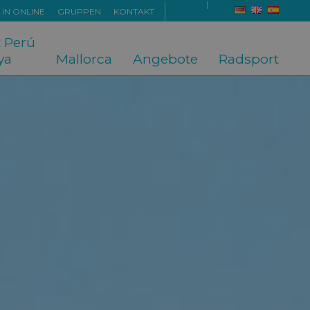
 IN ONLINE
GRUPPEN
KONTAKT
ya
Mallorca
Angebote
Radsport