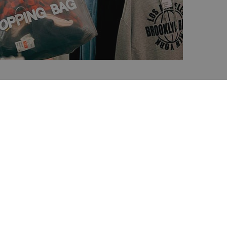
TUNGSANGEBOTE
testen Partylokalen der Playa de Palma,
 oder zahlreichen weiteren Lokalen in der
enstraße".